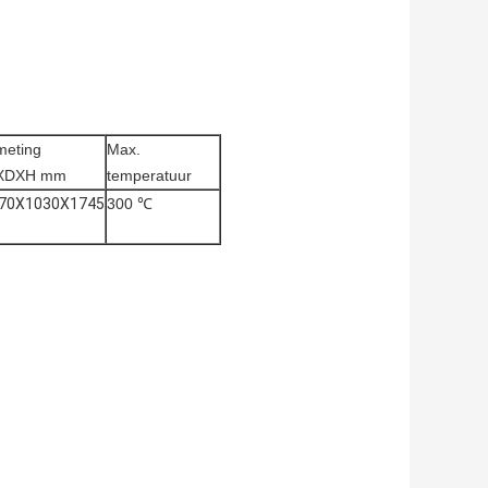
meting
Max.
XDXH mm
temperatuur
70X1030X1745
300 ℃