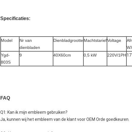
Specificaties:
Model
Nr van
Dienbladgrootte
Machtstarief
Voltage
Af
dienbladen
W
Ygd-
9
40X60cm
0,5 kW
220V/1PH
17
803S
FAQ
Q1: Kan ik mijn embleem gebruiken?
Ja, kunnen wij het embleem van de klant voor OEM Orde goedkeuren.