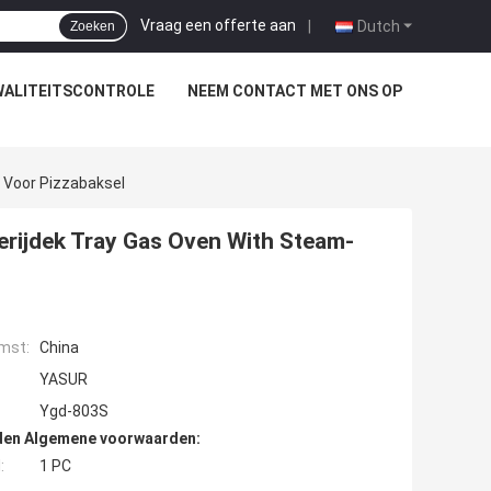
Vraag een offerte aan
|
Dutch
Zoeken
WALITEITSCONTROLE
NEEM CONTACT MET ONS OP
 Voor Pizzabaksel
rijdek Tray Gas Oven With Steam-
mst:
China
YASUR
Ygd-803S
den Algemene voorwaarden:
:
1 PC