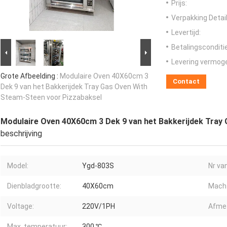
Prijs:
Verpakking Detail
Levertijd:
Betalingsconditi
Levering vermog
Grote Afbeelding :
Modulaire Oven 40X60cm 3
Contact
Dek 9 van het Bakkerijdek Tray Gas Oven With
Steam-Steen voor Pizzabaksel
Modulaire Oven 40X60cm 3 Dek 9 van het Bakkerijdek Tray
beschrijving
Model:
Ygd-803S
Nr va
Dienbladgrootte:
40X60cm
Macht
Voltage:
220V/1PH
Afme
Max. temperatuur:
300 ℃