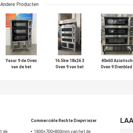
Andere Producten
Yasur 9 de Oven
16.5kw 18x26 3
40x60 Aziatisch
van de het
Oven 9 van het
Oven 9 Dienblad
Dekbakkerij van
Dek Elektrische
Dekgas Oven Fo
Tray Bakery Deck
Baksel Tray
Bread van het
Oven Electric
Commercial Deck
Bakkerijdek
300c 40x60 3
Oven With-Stoom
LAA
Commerciële Rechte Diepvriezer
t de
1800×700×800mm van het de