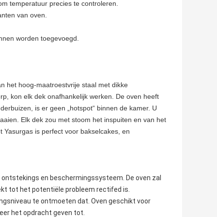
 om temperatuur precies te controleren.
kanten van oven.
unnen worden toegevoegd.
 het hoog-maatroestvrije staal met dikke
rp, kon elk dek onafhankelijk werken. De oven heeft
erbuizen, is er geen „hotspot“ binnen de kamer. U
aaien. Elk dek zou met stoom het inspuiten en van het
 Yasurgas is perfect voor bakselcakes, en
g, ontstekings en beschermingssysteem. De oven zal
t tot het potentiële probleem rectifed is.
ingsniveau te ontmoeten dat. Oven geschikt voor
eer het opdracht geven tot.