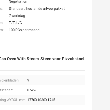
Negotiation
s:
Standaard houten de uitvoerpakket
7 werkdag
es:
T/T, L/C
en:
100 PCs per maand
 Gas Oven With Steam-Steen voor Pizzabaksel
n dienbladen:
9
starief:
0.5kw
ting WXDXH mm:
1770X1030X1745