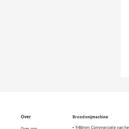
Over
Broodsnijmachine
948mm Commerciële van he
Over ons