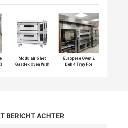
e
Modulair 6 het
Europese Oven 2
 3
Gasdek Oven With
Dek 4 Tray For
r
Steam Stone van
40X60cm van het
de Dienblad40x60
Bakkerijdek Tray
Bakkerij
Baking
T BERICHT ACHTER