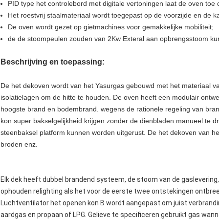
PID type het controlebord met digitale vertoningen laat de oven toe
Het roestvrij staalmateriaal wordt toegepast op de voorzijde en de 
De oven wordt gezet op gietmachines voor gemakkelijke mobiliteit;
de de stoompeulen zouden van 2Kw Exteral aan opbrengsstoom k
Beschrijving en toepassing:
De het dekoven wordt van het Yasurgas gebouwd met het materiaal van
isolatielagen om de hitte te houden. De oven heeft een modulair ontwe
hoogste brand en bodembrand. wegens de rationele regeling van brand
kon super bakselgelijkheid krijgen zonder de dienbladen manueel te dr
steenbaksel platform kunnen worden uitgerust. De het dekoven van het
broden enz.
Elk dek heeft dubbel brandend systeem, de stoom van de gasleverin
ophouden relighting als het voor de eerste twee ontstekingen ontbreek
Luchtventilator het openen kon B wordt aangepast om juist verbrand
aardgas en propaan of LPG. Gelieve te specificeren gebruikt gas wann