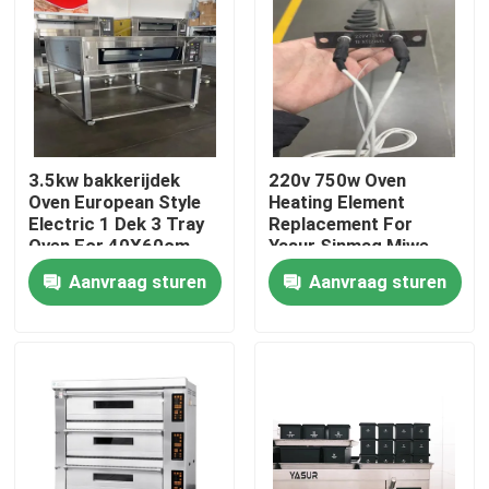
Producten
Videos
3.5kw bakkerijdek
220v 750w Oven
Bakkerij Dekoven
Oven European Style
Heating Element
Electric 1 Dek 3 Tray
Replacement For
Oven For 40X60cm
Yasur Sinmag Miwe
Dienbladen
Pizzamaster
Bakkerij Rekoven
Aanvraag sturen
Aanvraag sturen
De Oven van de bakkerijconvectie
Deegvertrager Proofer
Spiraalvormige Deegmixer