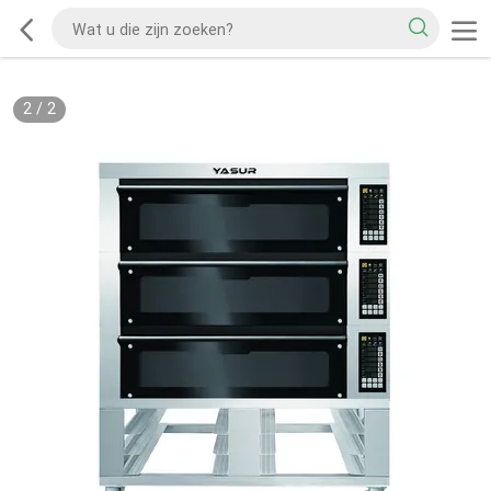
2
/
2