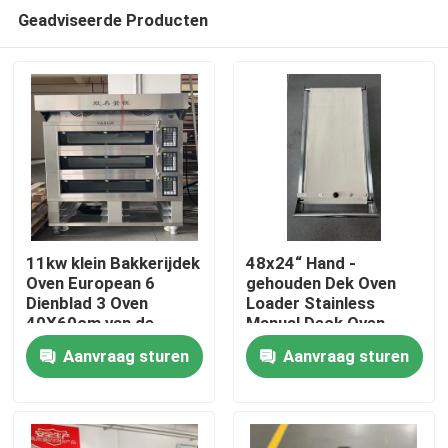
Geadviseerde Producten
11kw klein Bakkerijdek
48x24“ Hand -
Oven European 6
gehouden Dek Oven
Dienblad 3 Oven
Loader Stainless
Thuis
40X60cm van de
Manual Deck Oven
Dekpizza
Loader
Aanvraag sturen
Aanvraag sturen
Over ons
Contacten